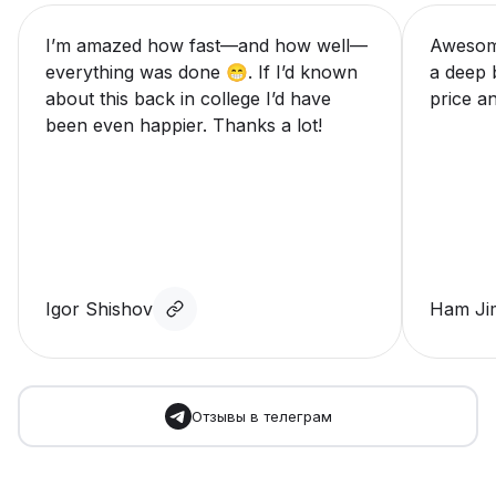
I’m amazed how fast—and how well—
Awesome
everything was done 😁. If I’d known
a deep b
about this back in college I’d have
price an
been even happier. Thanks a lot!
Igor Shishov
Ham Ji
Отзывы в телеграм