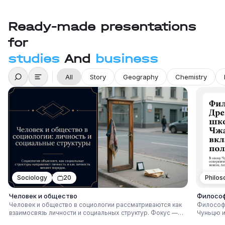
Ready-made presentations
for
studies
And
business
All
Story
Geography
Chemistry
Sociology
20
Philos
Человек и общество
Философ
Человек и общество в социологии рассматриваются как
Философ
взаимосвязь личности и социальных структур. Фокус —
Чуньцю и
социализация, нормы и ценности, социальные роли и
кризис в