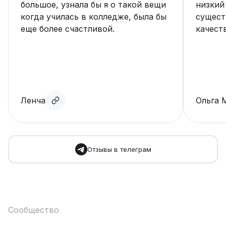
большое, узнала бы я о такой вещи
низкий
когда училась в колледже, была бы
сущест
еще более счастливой.
качест
Ленча
Ольга 
Отзывы в телеграм
Сообщество