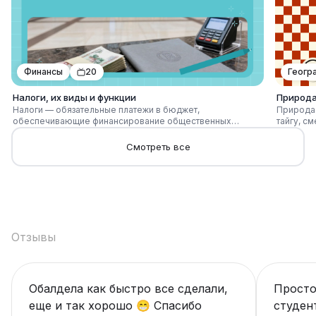
объяснять поведение в контексте общества.
идей пом
культуры 
Финансы
20
Геогр
Налоги, их виды и функции
Природа
Налоги — обязательные платежи в бюджет,
Природа 
обеспечивающие финансирование общественных
тайгу, с
функций государства. Виды налогов различают по уровню
полупуст
(федеральные, региональные, местные), по объекту
положени
Смотреть все
(доход, имущество, потребление), по способу взимания
высотную
(прямые и косвенные). Основные функции — фискальная
водные 
(формирование доходов), распределительная,
факторы,
регулирующая и стимулирующая, включая
регионы 
перераспределение и влияние на экономическое
поведение.
Отзывы
Обалдела как быстро все сделали,
Просто
еще и так хорошо 😁 Спасибо
студен