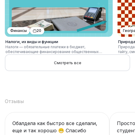
объяснять поведение в контексте общества.
идей пом
культуры 
Финансы
20
Геогр
Налоги, их виды и функции
Природа
Налоги — обязательные платежи в бюджет,
Природа 
обеспечивающие финансирование общественных
тайгу, с
функций государства. Виды налогов различают по уровню
полупуст
(федеральные, региональные, местные), по объекту
положени
Смотреть все
(доход, имущество, потребление), по способу взимания
высотную
(прямые и косвенные). Основные функции — фискальная
водные 
(формирование доходов), распределительная,
факторы,
регулирующая и стимулирующая, включая
регионы 
перераспределение и влияние на экономическое
поведение.
Отзывы
Обалдела как быстро все сделали,
Просто
еще и так хорошо 😁 Спасибо
студен